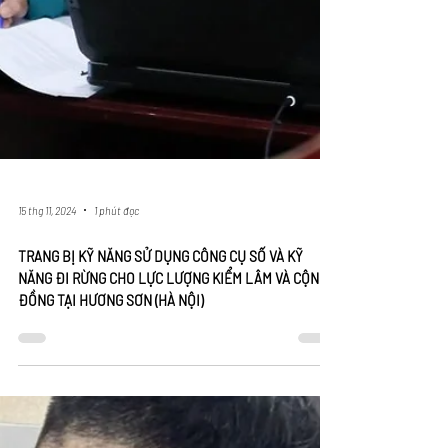
15 thg 11, 2024
1 phút đọc
TRANG BỊ KỸ NĂNG SỬ DỤNG CÔNG CỤ SỐ VÀ KỸ
NĂNG ĐI RỪNG CHO LỰC LƯỢNG KIỂM LÂM VÀ CỘNG
ĐỒNG TẠI HƯƠNG SƠN (HÀ NỘI)