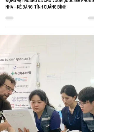
13 thg 8, 2024
2 phút đọc
NÂNG CAO NĂNG LỰC CỨU HỘ, CHĂM SÓC, TÁI THẢ
ĐỘNG VẬT HOANG DÃ CHO VƯỜN QUỐC GIA PHONG
NHA – KẺ BÀNG, TỈNH QUẢNG BÌNH