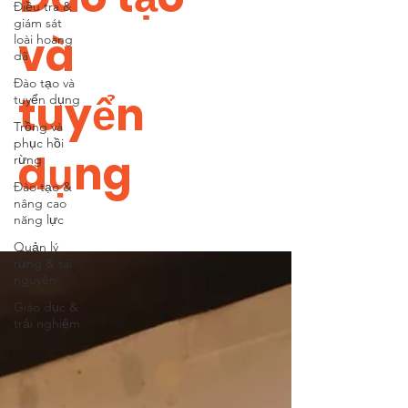
Điều tra &
giám sát
và
loài hoang
dã
Đào tạo và
tuyển
tuyển dụng
Trồng và
phục hồi
dụng
rừng
Đào tạo &
nâng cao
năng lực
Quản lý
rừng & tài
nguyên
Giáo dục &
trải nghiệm