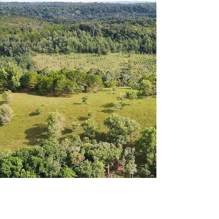
QUẢ BẢO TỒN ĐA DẠNG SINH HỌC Ở VƯỜN QUỐC GIA
TÀ ĐÙNG