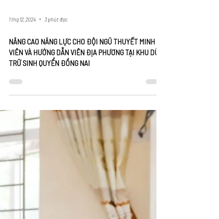
1 thg 12, 2024
3 phút đọc
NÂNG CAO NĂNG LỰC CHO ĐỘI NGŨ THUYẾT MINH
VIÊN VÀ HƯỚNG DẪN VIÊN ĐỊA PHƯƠNG TẠI KHU DỮ
TRỮ SINH QUYỂN ĐỒNG NAI