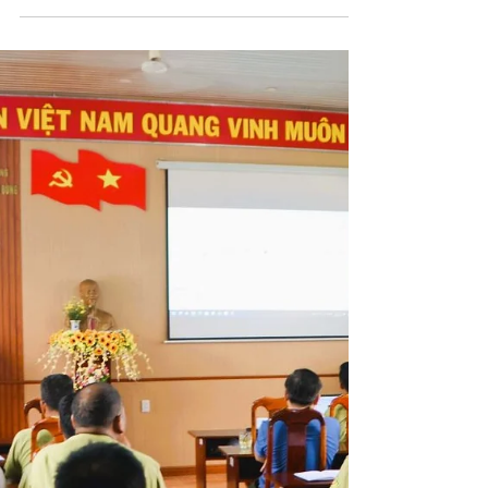
30 thg 7, 2024
2 phút đọc
TRAO ĐỔI KINH NGHIỆM VÀ THỰC HÀNH CHĂM SÓC,
CỨU HỘ ĐỘNG VẬT VỚI CÁC SINH VIÊN HÀN QUỐC