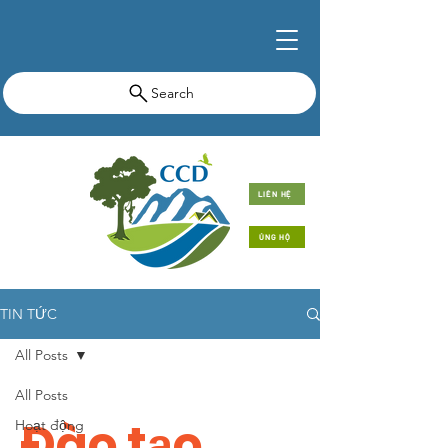
Search
LIÊN HỆ
ỦNG HỘ
TIN TỨC
All Posts
All Posts
Đào tạo
Hoạt động