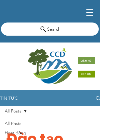
Search
LIÊN HỆ
ỦNG HỘ
TIN TỨC
All Posts
All Posts
Đào tạo
Hoạt động