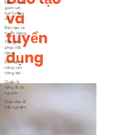
Điều tra &
giám sát
và
loài hoang
dã
Đào tạo và
tuyển
tuyển dụng
Trồng và
phục hồi
dụng
rừng
Đào tạo &
nâng cao
năng lực
Quản lý
rừng & tài
nguyên
Giáo dục &
trải nghiệm