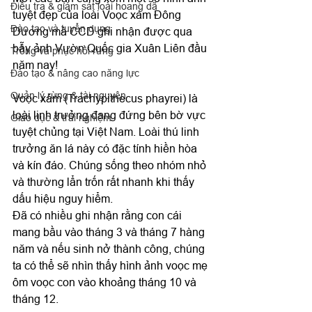
Điều tra & giám sát loài hoang dã
tuyệt đẹp của loài Voọc xám Đông 
Đào tạo và tuyển dụng
Dương mà CCD ghi nhận được qua 
bẫy ảnh Vườn Quốc gia Xuân Liên đầu 
Trồng và phục hồi rừng
năm nay! 
Đào tạo & nâng cao năng lực
Quản lý rừng & tài nguyên
Voọc xám (Trachypithecus phayrei) là 
loài linh trưởng đang đứng bên bờ vực 
Giáo dục & trải nghiệm
tuyệt chủng tại Việt Nam. Loài thú linh 
trưởng ăn lá này có đặc tính hiền hòa 
và kín đáo. Chúng sống theo nhóm nhỏ 
và thường lẩn trốn rất nhanh khi thấy 
dấu hiệu nguy hiểm.
Đã có nhiều ghi nhận rằng con cái 
mang bầu vào tháng 3 và tháng 7 hàng 
năm và nếu sinh nở thành công, chúng 
ta có thể sẽ nhìn thấy hình ảnh voọc mẹ 
ôm voọc con vào khoảng tháng 10 và 
tháng 12. 