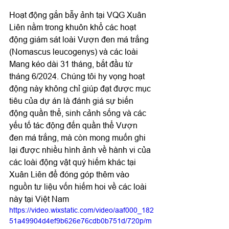
Hoạt động gắn bẫy ảnh tại VQG Xuân 
Liên nằm trong khuôn khổ các hoạt 
động giám sát loài Vượn đen má trắng 
(Nomascus leucogenys) và các loài 
Mang kéo dài 31 tháng, bắt đầu từ 
tháng 6/2024. Chúng tôi hy vọng hoạt 
động này không chỉ giúp đạt được mục 
tiêu của dự án là đánh giá sự biến 
động quần thể, sinh cảnh sống và các 
yếu tố tác động đến quần thể Vượn 
đen má trắng, mà còn mong muốn ghi 
lại được nhiều hình ảnh về hành vi của 
các loài động vật quý hiếm khác tại 
Xuân Liên để đóng góp thêm vào 
nguồn tư liệu vốn hiếm hoi về các loài 
này tại Việt Nam 
https://video.wixstatic.com/video/aaf000_182
51a49904d4ef9b626e76cdb0b751d/720p/m