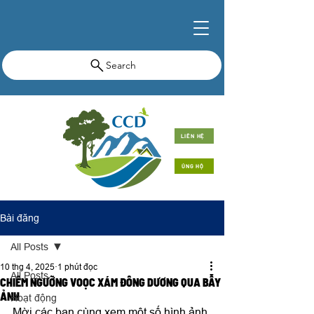
Search
LIÊN HỆ
ỦNG HỘ
Bài đăng
All Posts
10 thg 4, 2025
1 phút đọc
All Posts
CHIÊM NGƯỠNG VOỌC XÁM ĐÔNG DƯƠNG QUA BẪY
ẢNH
Hoạt động
Mời các bạn cùng xem một số hình ảnh 