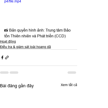
p4/file.mp4
📸 Bản quyền hình ảnh: Trung tâm Bảo 
tồn Thiên nhiên và Phát triển (CCD)
Hoạt động
Điều tra & giám sát loài hoang dã
Xem tất cả
Bài đăng gần đây