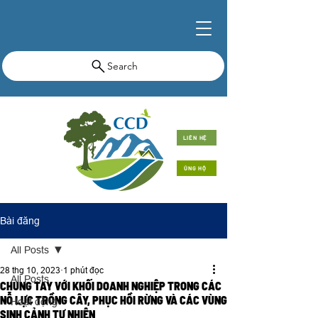
Search
LIÊN HỆ
ỦNG HỘ
Bài đăng
All Posts
28 thg 10, 2023
1 phút đọc
All Posts
CHUNG TAY VỚI KHỐI DOANH NGHIỆP TRONG CÁC
NỖ LỰC TRỒNG CÂY, PHỤC HỒI RỪNG VÀ CÁC VÙNG
Hoạt động
SINH CẢNH TỰ NHIÊN