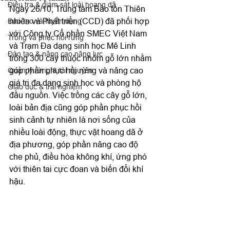
Điều tra & giám sát loài hoang dã
Ngày 26/10, Trung tâm Bảo tồn Thiên 
nhiên và Phát triển (CCD) đã phối hợp 
Đào tạo và tuyển dụng
với Công ty Cổ phần SMEC Việt Nam 
Trồng và phục hồi rừng
và Trạm Đa dạng sinh học Mê Linh 
Đào tạo & nâng cao năng lực
trồng 300 cây thuộc nhóm gỗ lớn nhằm 
góp phần phục hồi rừng và nâng cao 
Quản lý rừng & tài nguyên
giá trị đa dạng sinh học và phòng hộ 
Giáo dục & trải nghiệm
đầu nguồn. Việc trồng các cây gỗ lớn, 
loài bản địa cũng góp phần phục hồi 
sinh cảnh tự nhiên là nơi sống của 
nhiều loài động, thực vật hoang dã ở 
địa phương, góp phần nâng cao độ 
che phủ, điều hòa không khí, ứng phó 
với thiên tai cực đoan và biến đổi khí 
hậu. 