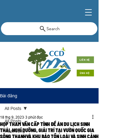
Search
LIÊN HỆ
ỦNG HỘ
Bài đăng
All Posts
18 thg 9, 2023
3 phút đọc
All Posts
HỌP THAM VẤN CẤP TỈNH ĐỀ ÁN DU LỊCH SINH
THÁI, NGHỈ DƯỠNG, GIẢI TRÍ TẠI VƯỜN QUỐC GIA
Hoạt động
SÔNG THANHVÀ KHU BẢO TỒN LOÀI VÀ SINH CẢNH