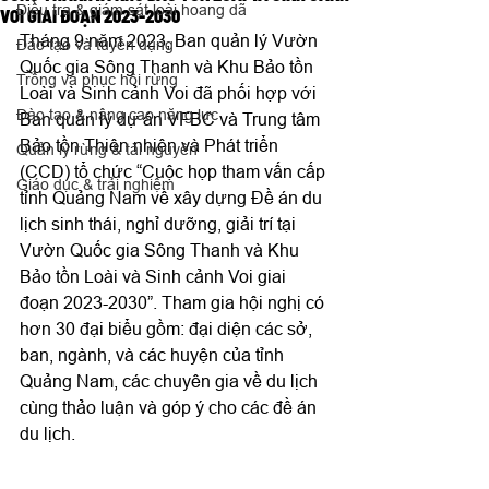
Điều tra & giám sát loài hoang dã
VOI GIAI ĐOẠN 2023-2030
Tháng 9 năm 2023, Ban quản lý Vườn 
Đào tạo và tuyển dụng
Quốc gia Sông Thanh và Khu Bảo tồn 
Trồng và phục hồi rừng
Loài và Sinh cảnh Voi đã phối hợp với 
Đào tạo & nâng cao năng lực
Ban quản lý dự án VFBC và Trung tâm 
Bảo tồn Thiên nhiên và Phát triển 
Quản lý rừng & tài nguyên
(CCD) tổ chức “Cuộc họp tham vấn cấp 
Giáo dục & trải nghiệm
tỉnh Quảng Nam về xây dựng Đề án du 
lịch sinh thái, nghỉ dưỡng, giải trí tại 
Vườn Quốc gia Sông Thanh và Khu 
Bảo tồn Loài và Sinh cảnh Voi giai 
đoạn 2023-2030”. Tham gia hội nghị có 
hơn 30 đại biểu gồm: đại diện các sở, 
ban, ngành, và các huyện của tỉnh 
Quảng Nam, các chuyên gia về du lịch 
cùng thảo luận và góp ‎ý cho các đề án 
du lịch.