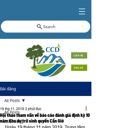
Search
LIÊN HỆ
ỦNG HỘ
Bài đăng
All Posts
19 thg 11, 2019
2 phút đọc
All Posts
Hội thảo tham vấn về báo cáo đánh giá định kỳ 10
năm Khu dự trữ sinh quyển Cần Giờ
Hoạt động
Ngày 19 tháng 11 năm 2019, Trung tâm 