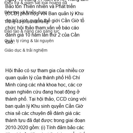
Điều tra & giám sát loài hoang dã
Bảo tồn Thiên nhiên và Phát triển 
Đào tạo và tuyển dụng
(CCD) phối hợp với Ban quản lý Khu 
dự trữ sinh quyển thế giới Cần Giờ tổ 
Trồng và phục hồi rừng
chức hội thảo tham vấn về báo cáo 
Đào tạo & nâng cao năng lực
đánh giá 10 năm lần thứ 2 của Cần 
Quản lý rừng & tài nguyên
Giờ.

Giáo dục & trải nghiệm
Hội thảo có sự tham gia của nhiều cơ 
quan quản lý của thành phố Hồ Chí 
Minh cùng các nhà khoa học, các cơ 
quan nghiên cứu đang hoạt động ở 
thành phố. Tại hội thảo, CCD cùng với 
ban quản lý Khu sinh quyển Cần Giờ 
chia sẻ các chuyên đề đánh giá các 
thành tựu đã đạt được trong giai đoạn 
2010-2020 gồm: (i) Tính đảm bảo các 