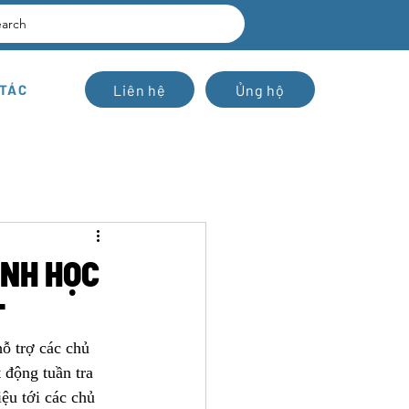
earch
Liên hệ
Ủng hộ
 TÁC
INH HỌC
T
ỗ trợ các chủ 
 động tuần tra 
ệu tới các chủ 