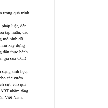
n trong quá trình 
 pháp luật, đến 
óa tập huấn, các 
g mô hình dữ 
ng như xây dựng 
ng đẫn thực hành 
ên gia của CCD 
 dạng sinh học, 
cho các vườn 
ch cực vào quá 
SMART nhằm tăng 
của Việt Nam.