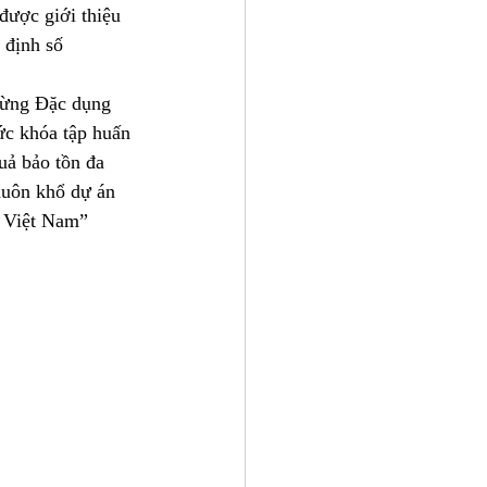
được giới thiệu 
 định số 
rừng Đặc dụng 
ức khóa tập huấn 
ả bảo tồn đa 
huôn khổ dự án 
i Việt Nam” 