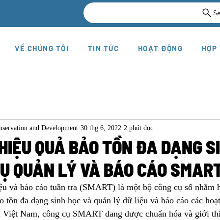
S
VỀ CHÚNG TÔI
TIN TỨC
HOẠT ĐỘNG
HỢP
onservation and Development
30 thg 6, 2022
2 phút đọc
HIỆU QUẢ BẢO TỒN ĐA DẠNG S
CỤ QUẢN LÝ VÀ BÁO CÁO SMAR
ệu và báo cáo tuần tra (SMART) là một bộ công cụ số nhằm h
o tồn đa dạng sinh học và quản lý dữ liệu và báo cáo các hoạt
i Việt Nam, công cụ SMART đang được chuẩn hóa và giới thi