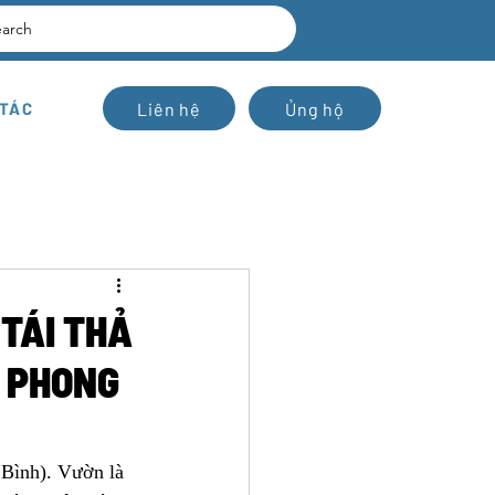
earch
Liên hệ
Ủng hộ
 TÁC
 TÁI THẢ
A PHONG
Bình). Vườn là 