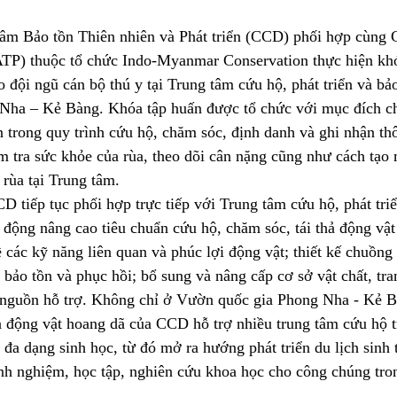
tâm Bảo tồn Thiên nhiên và Phát triển (CCD) phối hợp cùng 
TP) thuộc tổ chức Indo-Myanmar Conservation thực hiện khó
 đội ngũ cán bộ thú y tại Trung tâm cứu hộ, phát triển và bảo 
ha – Kẻ Bàng. Khóa tập huấn được tổ chức với mục đích ch
trong quy trình cứu hộ, chăm sóc, định danh và ghi nhận th
m tra sức khỏe của rùa, theo dõi cân nặng cũng như cách tạo
rùa tại Trung tâm.
CD tiếp tục phối hợp trực tiếp với Trung tâm cứu hộ, phát triể
t động nâng cao tiêu chuẩn cứu hộ, chăm sóc, tái thả động vậ
 các kỹ năng liên quan và phúc lợi động vật; thiết kế chuồng 
bảo tồn và phục hồi; bổ sung và nâng cấp cơ sở vật chất, trang
 nguồn hỗ trợ. Không chỉ ở Vườn quốc gia Phong Nha - Kẻ 
ả động vật hoang dã của CCD hỗ trợ nhiều trung tâm cứu hộ t
đa dạng sinh học, từ đó mở ra hướng phát triển du lịch sinh 
inh nghiệm, học tập, nghiên cứu khoa học cho công chúng tro