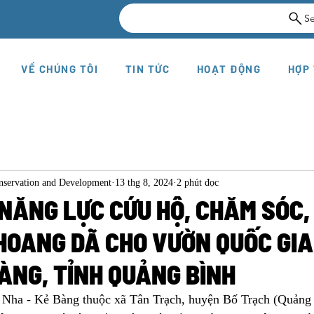
S
VỀ CHÚNG TÔI
TIN TỨC
HOẠT ĐỘNG
HỢP
onservation and Development
13 thg 8, 2024
2 phút đọc
NĂNG LỰC CỨU HỘ, CHĂM SÓC,
HOANG DÃ CHO VƯỜN QUỐC GI
BÀNG, TỈNH QUẢNG BÌNH
Nha - Kẻ Bàng thuộc xã Tân Trạch, huyện Bố Trạch (Quảng 