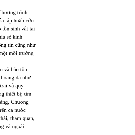
Chương trình 
a tập huấn cứu 
tồn sinh vật tại 
ia sẻ kinh 
ông tin cũng như 
 một môi trường 
n và bảo tồn 
t hoang dã như 
trại và quy 
 thiết bị; tìm 
Bàng, Chương 
rên cả nước 
thái, tham quan, 
ng và ngoài 