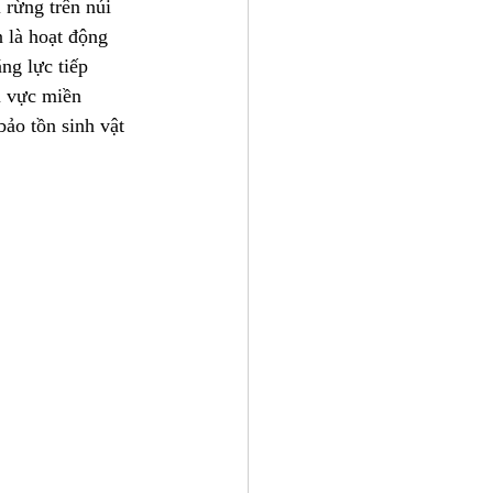
 rừng trên núi 
 là hoạt động 
ng lực tiếp 
u vực miền 
ảo tồn sinh vật 