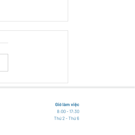
 CƯỜNG NĂNG LỰC QUẢN
ỪNG VỚI CÁC CÔNG CỤ VIỄN
 TẠI NAM NUNG
Giờ làm việc
8:00 - 17:30
Thứ 2 - Thứ 6