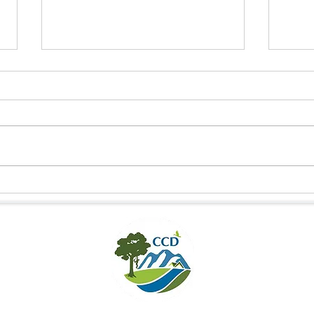
TẬP HUẤN NÂNG CAO NĂNG LỰC
TĂNG
BẢO TỒN ĐA DẠNG SINH HỌC TẠI
LÝ R
NAM NUNG
THÁM