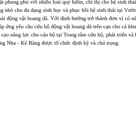
ật phong phú với nhiều loài quý hiếm, chỉ thị cho hệ sinh thái
g nhỏ cho đa dạng sinh học và phục hồi hệ sinh thái tại Vườn
loài động vật hoang dã. Với định hướng trở thành đơn vị có nă
đáp ứng yêu cầu cứu hộ động vật hoang dã trên cạn cho cả kh
cao năng lực cho cán bộ tại Trung tâm cứu hộ, phát triển và b
ng Nha - Kẻ Bàng được tổ chức định kỳ và chú trọng.