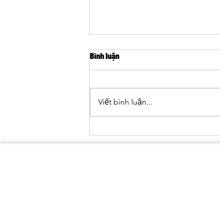
Bình luận
Viết bình luận...
HỖ TRỢ PHỤC HỒI QUẦN THỂ BÒ
TÓT VÀ BÒ RỪNG TẠI VIỆT NAM