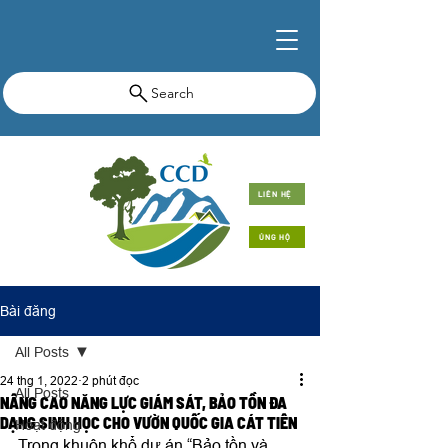
Search
LIÊN HỆ
ỦNG HỘ
Bài đăng
All Posts
24 thg 1, 2022
2 phút đọc
All Posts
NÂNG CAO NĂNG LỰC GIÁM SÁT, BẢO TỒN ĐA
DẠNG SINH HỌC CHO VƯỜN QUỐC GIA CÁT TIÊN
Hoạt động
Trong khuôn khổ dự án “Bảo tồn và 