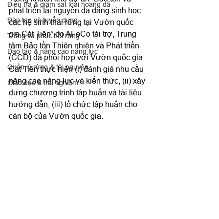
Điều tra & giám sát loài hoang dã
phát triển tài nguyên đa dạng sinh học 
Đào tạo và tuyển dụng
các hệ sinh thái rừng tại Vườn quốc 
gia Cát Tiên” do AFoCo tài trợ, Trung 
Trồng và phục hồi rừng
tâm Bảo tồn Thiên nhiên và Phát triển 
Đào tạo & nâng cao năng lực
(CCD) đã phối hợp với Vườn quốc gia 
Quản lý rừng & tài nguyên
Cát Tiên thực hiện (i) đánh giá nhu cầu 
năng cao năng lực và kiến thức, (ii) xây 
Giáo dục & trải nghiệm
dựng chương trình tập huấn và tài liệu 
hướng dẫn, (iii) tổ chức tập huấn cho 
cán bộ của Vườn quốc gia.  