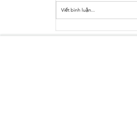
Viết bình luận...
HY VỌNG MỚI CHO VOỌC MÔNG
TRẮNG TẠI HƯƠNG SƠN