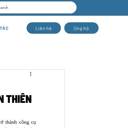
earch
Liên hệ
Ủng hộ
 TÁC
N THIÊN
ở thành công cụ 