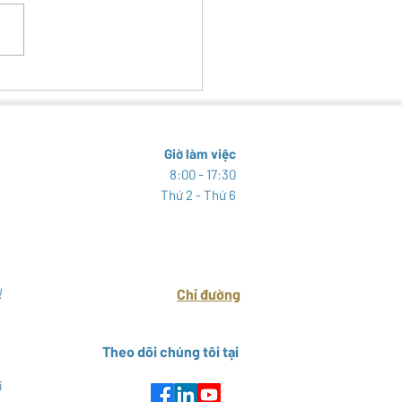
 TRA SINH VẬT NGOẠI LAI
HẠI TẠI KHU BẢO TỒN THIÊN
N ĐẤT NGẬP NƯỚC THÁI
Y
Giờ làm việc
8:00 - 17:30
Thứ 2 - Thứ 6
!
Chỉ đường
Theo dõi chúng tôi tại
i