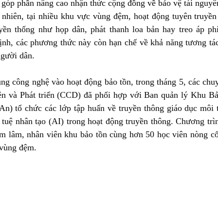
, góp phần nâng cao nhận thức cộng đồng về bảo vệ tài nguyên
 nhiên, tại nhiều khu vực vùng đệm, hoạt động tuyên truyền
yền thống như họp dân, phát thanh loa bản hay treo áp ph
ịnh, các phương thức này còn hạn chế về khả năng tương tác
người dân.
g công nghệ vào hoạt động bảo tồn, trong tháng 5, các chuy
ên và Phát triển (CCD) đã phối hợp với Ban quản lý Khu Bảo
n) tổ chức các lớp tập huấn về truyền thông giáo dục môi 
 tuệ nhân tạo (AI) trong hoạt động truyền thông. Chương trìn
m lâm, nhân viên khu bảo tồn cùng hơn 50 học viên nòng cốt
 vùng đệm.