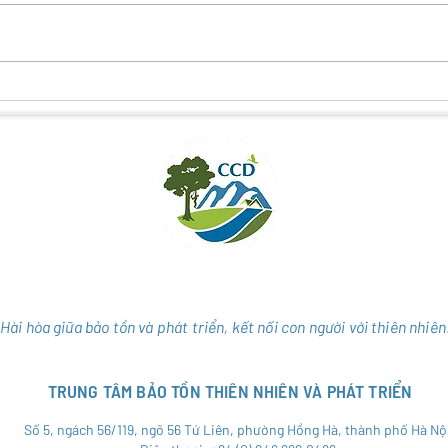
KẾT NỐI THIÊN NHIÊN – VĂN HÓA
ĐIỀU
– CỘNG ĐỒNG QUA DU LỊCH
GÂY 
NHIÊ
THỤ
Hài hòa giữa bảo tồn và phát triển, kết nối con người với thiên nhiên
TRUNG TÂM BẢO TỒN THIÊN NHIÊN VÀ PHÁT TRIỂN
Số 5, ngách 56/119, ngõ 56 Tứ Liên, phường Hồng Hà, thành phố Hà Nộ