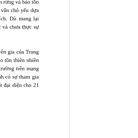
 rừng và bảo tồn 
 vẫn chủ yếu dựa 
ích. Dù mang lại 
 và chưa thực sự 
ên gia của Trung 
 tồn thiên nhiên 
trường trên mạng 
h có sự tham gia 
 đại diện cho 21 