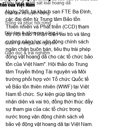
Điều tra & giám sát loài hoang dã
tồn của Việt Nam
Ngày 29/9, tại khách sạn FTE Ba Đình, 
Đào tạo và tuyển dụng
các đại diện từ Trung tâm Bảo tồn 
Trồng và phục hồi rừng
Thiên nhiên và Phát triển (CCD) tham 
Đào tạo & nâng cao năng lực
dự Hội thảo "Nhận diện vai trò và tăng 
cường năng lực vận động chính sách 
Quản lý rừng & tài nguyên
ngăn chặn buôn bán, tiêu thụ trái phép 
Giáo dục & trải nghiệm
động vật hoang dã cho các tổ chức bảo 
tồn của Việt Nam". Hội thảo do Trung 
tâm Truyền thông Tài nguyên và Môi 
trường phối hợp với Tổ chức Quốc tế 
về Bảo tồn thiên nhiên (WWF) tại Việt 
Nam tổ chức. Sự kiện giúp tăng tính 
nhận diện và vai trò, đồng thời thúc đẩy 
sự tham gia của các tổ chức trong 
nước trong vận động chính sách về 
bảo vệ động vật hoang dã tại Việt Nam.