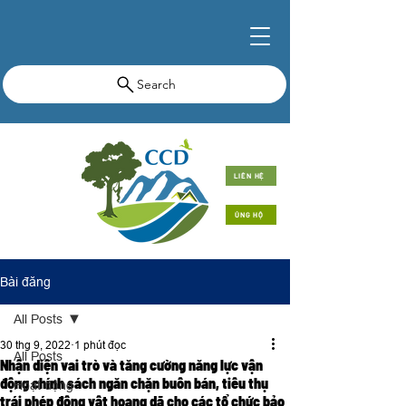
Search
LIÊN HỆ
ỦNG HỘ
Bài đăng
All Posts
30 thg 9, 2022
1 phút đọc
All Posts
Nhận diện vai trò và tăng cường năng lực vận
động chính sách ngăn chặn buôn bán, tiêu thụ
Hoạt động
trái phép động vật hoang dã cho các tổ chức bảo