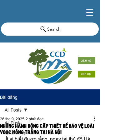
Search
LIÊN HỆ
ỦNG HỘ
Bài đăng
All Posts
26 thg 9, 2025
2 phút đọc
All Posts
NHỮNG HÀNH ĐỘNG CẤP THIẾT ĐỂ BẢO VỆ LOÀI
VOỌC MÔNG TRẮNG TẠI HÀ NỘI
Hoạt động
Ít ai biết được rằng, ngay tại thủ đô Hà 