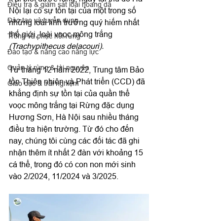
Điều tra & giám sát loài hoang dã
Nội lại có sự tồn tại của một trong số 
Đào tạo và tuyển dụng
những loài linh trưởng quý hiếm nhất 
thế giới, loài voọc mông trắng 
Trồng và phục hồi rừng
(Trachypithecus delacouri).
Đào tạo & nâng cao năng lực
Quản lý rừng & tài nguyên
Từ tháng 12 năm 2022, Trung tâm Bảo 
tồn Thiên nhiên và Phát triển (CCD) đã 
Giáo dục & trải nghiệm
khẳng định sự tồn tại của quần thể 
voọc mông trắng tại Rừng đặc dụng 
Hương Sơn, Hà Nội sau nhiều tháng 
điều tra hiện trường. Từ đó cho đến 
nay, chúng tôi cùng các đối tác đã ghi 
nhận thêm ít nhất 2 đàn với khoảng 15 
cá thể, trong đó có con non mới sinh 
vào 2/2024, 11/2024 và 3/2025.