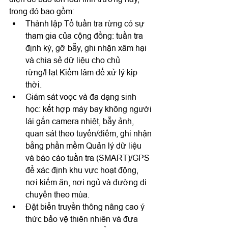
trong đó bao gồm:
Thành lập Tổ tuần tra rừng có sự 
tham gia của cộng đồng: tuần tra 
định kỳ, gỡ bẫy, ghi nhận xâm hại 
và chia sẻ dữ liệu cho chủ 
rừng/Hạt Kiểm lâm để xử lý kịp 
thời.
Giám sát voọc và đa dạng sinh 
học: kết hợp máy bay không người 
lái gắn camera nhiệt, bẫy ảnh, 
quan sát theo tuyến/điểm, ghi nhận 
bằng phần mềm Quản lý dữ liệu 
và báo cáo tuần tra (SMART)/GPS 
để xác định khu vực hoạt động, 
nơi kiếm ăn, nơi ngủ và đường di 
chuyển theo mùa.
Đặt biển truyền thông nâng cao ý 
thức bảo vệ thiên nhiên và đưa 