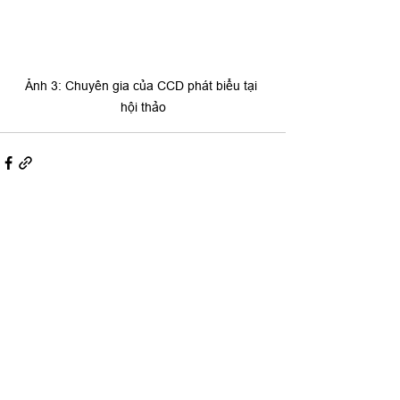
Ảnh 3: Chuyên gia của CCD phát biểu tại 
hội thảo
Xem tất cả
Bài đăng gần đây