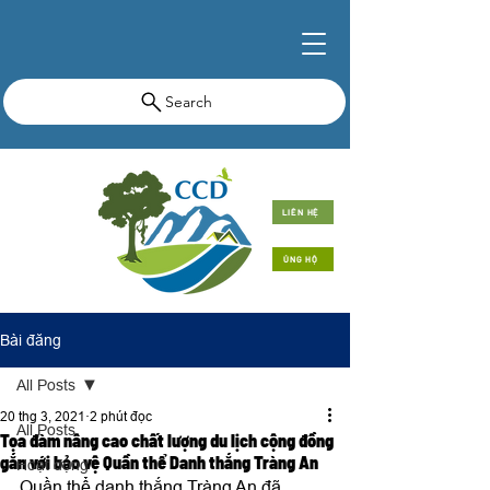
Search
LIÊN HỆ
ỦNG HỘ
Bài đăng
All Posts
20 thg 3, 2021
2 phút đọc
All Posts
Tọa đàm nâng cao chất lượng du lịch cộng đồng
gắn với bảo vệ Quần thể Danh thắng Tràng An
Hoạt động
Quần thể danh thắng Tràng An đã 