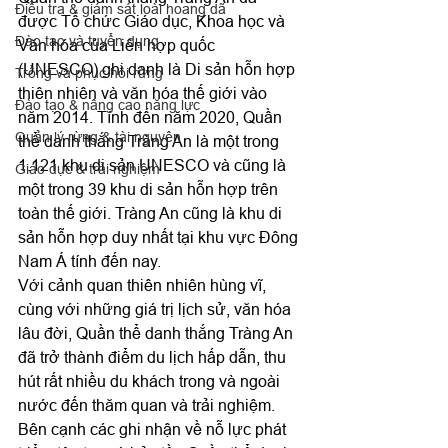
Điều tra & giám sát loài hoang dã
được Tổ chức Giáo dục, Khoa học và 
Đào tạo và tuyển dụng
Văn hóa của Liên hợp quốc 
(UNESCO) ghi danh là Di sản hỗn hợp 
Trồng và phục hồi rừng
thiên nhiên và văn hóa thế giới vào 
Đào tạo & nâng cao năng lực
năm 2014. Tính đến năm 2020, Quần 
Quản lý rừng & tài nguyên
thể danh thắng Tràng An là một trong 
1.121 khu di sản UNESCO và cũng là 
Giáo dục & trải nghiệm
một trong 39 khu di sản hỗn hợp trên 
toàn thế giới. Tràng An cũng là khu di 
sản hỗn hợp duy nhất tại khu vực Đông 
Nam Á tính đến nay.
Với cảnh quan thiên nhiên hùng vĩ, 
cùng với những giá trị lịch sử, văn hóa 
lâu đời, Quần thể danh thắng Tràng An 
đã trở thành điểm du lịch hấp dẫn, thu 
hút rất nhiều du khách trong và ngoài 
nước đến thăm quan và trải nghiệm. 
Bên cạnh các ghi nhận về nỗ lực phát 