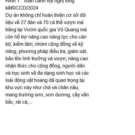
Hình 1:  Toàn cảnh hội nghị tổng 
kết©CCD/2024
Dự án không chỉ hoàn thiện cơ sở dữ 
liệu về 27 đàn và 70 cá thể vượn má 
trắng tại Vườn quốc gia Vũ Quang mà 
còn hỗ trợ nâng cao năng lực cho cán 
bộ, kiểm lâm, nhóm cộng đồng về kỹ 
năng, phương pháp điều tra, giám sát, 
bảo tồn linh trưởng và vượn; nâng cao 
nhận thức cho cộng đồng, người dân 
và học sinh về đa dạng sinh học và các 
loài động vật hoang dã quan trọng tại 
khu vực này như chà vá chân nâu, 
mang trường sơn, sơn dương, cầy vằn 
bắc, rái cá,...