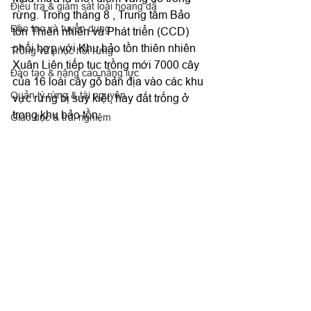
Điều tra & giám sát loài hoang dã
rừng. Trong tháng 8 , Trung tâm Bảo 
Đào tạo và tuyển dụng
tồn Thiên nhiên và Phát triển (CCD) 
phối hợp với Khu bảo tồn thiên nhiên 
Trồng và phục hồi rừng
Xuân Liên tiếp tục trồng mới 7000 cây 
Đào tạo & nâng cao năng lực
của 16 loài cây gỗ bản địa vào các khu 
Quản lý rừng & tài nguyên
vực rừng bị suy kiệt, hay đất trống ở 
trong khu bảo tồn.
Giáo dục & trải nghiệm