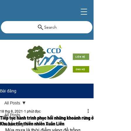
Search
LIÊN HỆ
ỦNG HỘ
Bài đăng
All Posts
18 thg 8, 2021
1 phút đọc
All Posts
Tiếp tục hành trình phục hồi những khoảnh rừng ở
Khu bảo tồn thiên nhiên Xuân Liên
Hoạt động
Mùa mưa là thời điểm vàng để trồng 