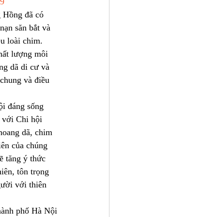
V9
g Hồng đã có 
nạn săn bắt và 
u loài chim.
chất lượng môi 
ng dã di cư và 
 chung và điều 
ội đáng sống 
với Chi hội 
hoang dã, chim 
iên của chúng 
ẽ tăng ý thức 
iên, tôn trọng 
ười với thiên 
hành phố Hà Nội 