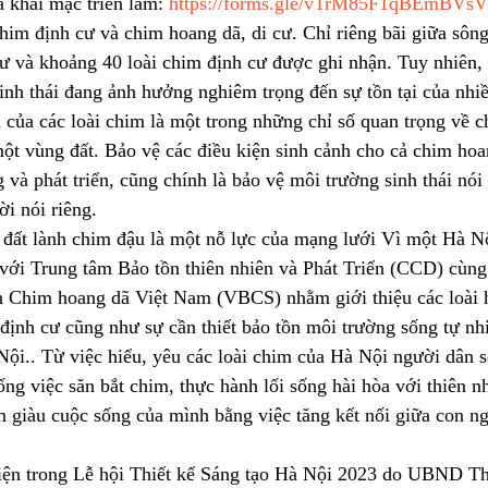
a khai mạc triển lãm: 
https://forms.gle/vTrM85F1qBEmBVs
him định cư và chim hoang dã, di cư. Chỉ riêng bãi giữa sôn
ư và khoảng 40 loài chim định cư được ghi nhận. Tuy nhiên, 
inh thái đang ảnh hưởng 
nghiêm trọng đến sự tồn tại của nhiề
ển của các loài chim là một trong những chỉ số quan trọng về 
một vùng đất. Bảo vệ các điều kiện sinh cảnh cho cả chim hoa
 và phát triển, cũng chính là bảo vệ môi trường sinh thái nói
i nói riêng.
 đất lành chim đậu là một nỗ lực của mạng lưới Vì một Hà N
i Trung tâm Bảo tồn thiên nhiên và Phát Triển (CCD) cùng 
 Chim hoang dã Việt Nam (VBCS) nhằm giới thiệu các loài 
 định cư cũng như sự cần thiết bảo tồn môi trường sống tự nh
ội.. Từ việc hiểu, yêu các loài chim của Hà Nội người dân s
ng việc săn bắt chim, thực hành lối sống hài hòa với thiên nh
àm giàu cuộc sống của mình bằng việc tăng kết nối giữa con ng
hiện trong Lễ hội Thiết kế Sáng tạo Hà Nội 2023 do UBND T