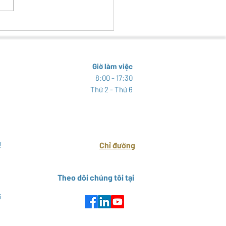
 TRA SINH VẬT NGOẠI LAI
HẠI TẠI KHU BẢO TỒN THIÊN
N ĐẤT NGẬP NƯỚC THÁI
Y
Giờ làm việc
8:00 - 17:30
Thứ 2 - Thứ 6
!
Chỉ đường
Theo dõi chúng tôi tại
i