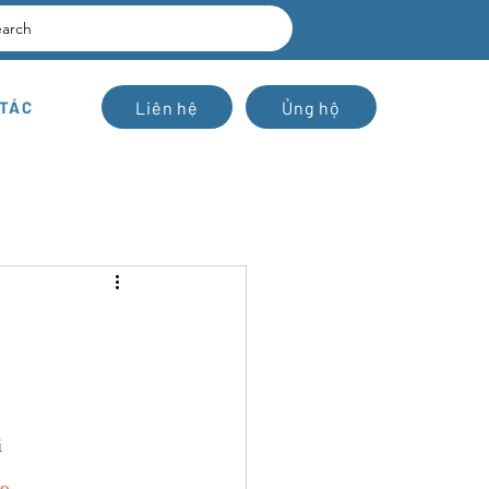
earch
Liên hệ
Ủng hộ
 TÁC
i