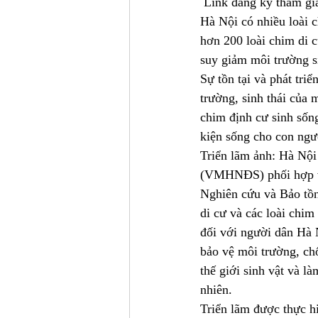
 Link đăng ký tham gi
Hà Nội có nhiều loài c
hơn 200 loài chim di c
suy giảm môi trường s
Sự tồn tại và phát tri
trường, sinh thái của 
chim định cư sinh sống
kiện sống cho con ngườ
Triển lãm ảnh: Hà Nội
(VMHNĐS) phối hợp vớ
Nghiên cứu và Bảo tồn
di cư và các loài chim
đối với người dân Hà N
bảo vệ môi trường, chố
thế giới sinh vật và l
nhiên.
Triển lãm được thực 