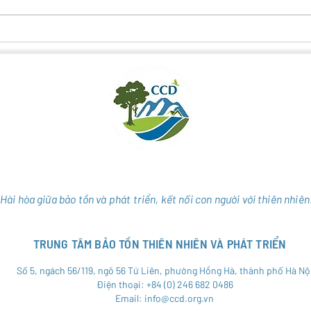
KẾT NỐI THIÊN NHIÊN – VĂN HÓA
ĐIỀU
– CỘNG ĐỒNG QUA DU LỊCH
GÂY 
NHIÊ
THỤ
Hài hòa giữa bảo tồn và phát triển, kết nối con người với thiên nhiên
TRUNG TÂM BẢO TỒN THIÊN NHIÊN VÀ PHÁT TRIỂN
Số 5, ngách 56/119, ngõ 56 Tứ Liên, phường Hồng Hà, thành phố Hà Nộ
Điện thoại: +84 (0) 246 682 0486
Email: info@ccd.org.vn