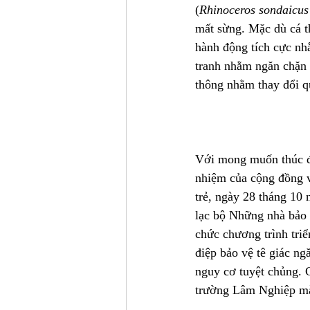
(
Rhinoceros sondaicus
mất sừng. Mặc dù cá t
hành động tích cực nhằ
tranh nhằm ngăn chặn n
thông nhằm thay đổi q
Với mong muốn thúc đẩ
nhiệm của cộng đồng vớ
trẻ, ngày 28 tháng 10
lạc bộ Những nhà bảo 
chức chương trình tri
điệp bảo vệ tê giác ng
nguy cơ tuyệt chủng. C
trường Lâm Nghiệp mà 