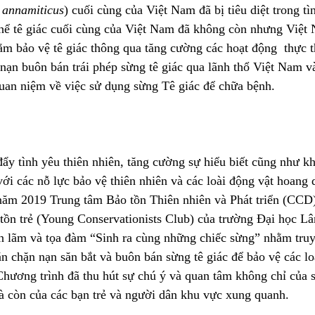
 annamiticus
) cuối cùng của Việt Nam đã bị tiêu diệt trong tìn
hể tê giác cuối cùng của Việt Nam đã không còn nhưng Việt 
m bảo vệ tê giác thông qua tăng cường các hoạt động  thực th
ạn buôn bán trái phép sừng tê giác qua lãnh thổ Việt Nam và
uan niệm về việc sử dụng sừng Tê giác để chữa bệnh.

y tình yêu thiên nhiên, tăng cường sự hiểu biết cũng như kh
i các nỗ lực bảo vệ thiên nhiên và các loài động vật hoang d
 năm 2019 Trung tâm Bảo tồn Thiên nhiên và Phát triển (CCD)
tồn trẻ (Young Conservationists Club) của trường Đại học L
ển lãm và tọa đàm “Sinh ra cùng những chiếc sừng” nhằm truy
ăn chặn nạn săn bắt và buôn bán sừng tê giác để bảo vệ các lo
hương trình đã thu hút sự chú ý và quan tâm không chỉ của s
còn của các bạn trẻ và người dân khu vực xung quanh.
