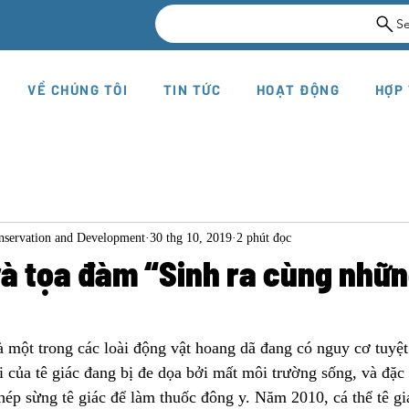
S
VỀ CHÚNG TÔI
TIN TỨC
HOẠT ĐỘNG
HỢP
onservation and Development
30 thg 10, 2019
2 phút đọc
và tọa đàm “Sinh ra cùng nhữn
là một trong các loài động vật hoang dã đang có nguy cơ tuyệt
ại của tê giác đang bị đe dọa bởi mất môi trường sống, và đặc 
hép sừng tê giác để làm thuốc đông y. Năm 2010, cá thể tê g