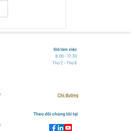
 TRA SINH VẬT NGOẠI LAI
HẠI TẠI KHU BẢO TỒN THIÊN
N ĐẤT NGẬP NƯỚC THÁI
Y
Giờ làm việc
8:00 - 17:30
Thứ 2 - Thứ 6
!
Chỉ đường
Theo dõi chúng tôi tại
i