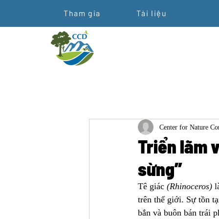
Tham gia
Tài liệu
Center for Nature C
Triển lãm 
sừng”
Tê giác 
(Rhinoceros)
 
trên thế giới. Sự tồn t
bắn và buôn bán trái p