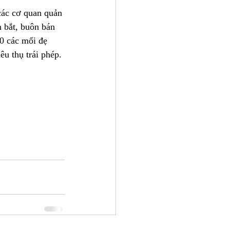
các cơ quan quản 
n bắt, buôn bán 
0 các mối đẹ 
u thụ trái phép.
