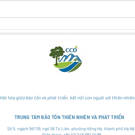
KẾT NỐI THIÊN NHIÊN – VĂN HÓA
ĐIỀU
– CỘNG ĐỒNG QUA DU LỊCH
GÂY 
NHIÊ
THỤ
Hài hòa giữa bảo tồn và phát triển, kết nối con người với thiên nhiên
TRUNG TÂM BẢO TỒN THIÊN NHIÊN VÀ PHÁT TRIỂN
Số 5, ngách 56/119, ngõ 56 Tứ Liên, phường Hồng Hà, thành phố Hà Nộ
Điện thoại: +84 (0) 246 682 0486