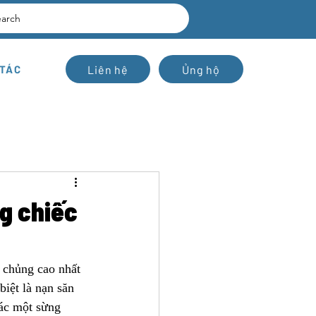
earch
Liên hệ
Ủng hộ
 TÁC
g chiếc
 chủng cao nhất 
biệt là nạn săn 
iác một sừng 