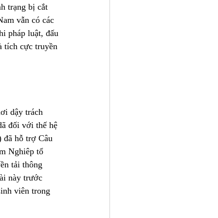
h trạng bị cắt 
Nam vẫn có các 
i pháp luật, đấu 
 tích cực truyền 
ơi dậy trách 
ã đối với thế hệ 
 đã hỗ trợ Câu 
âm Nghiêp tổ 
ền tải thông 
ài này trước 
inh viên trong 