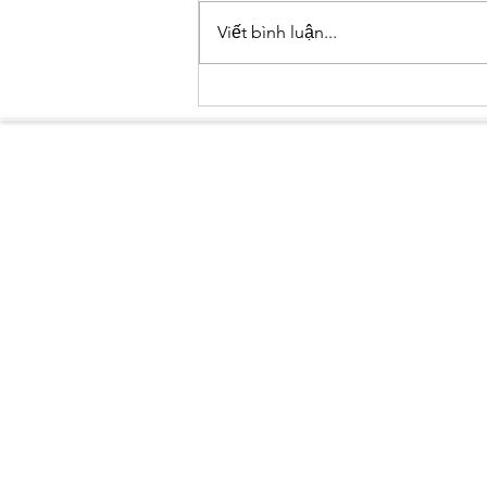
Viết bình luận...
HY VỌNG MỚI CHO VOỌC MÔNG
TRẮNG TẠI HƯƠNG SƠN