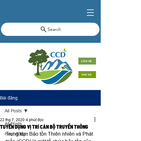
Search
LIÊN HỆ
ỦNG HỘ
Bài đăng
All Posts
22 thg 7, 2020
4 phút đọc
All Posts
TUYỂN DỤNG VỊ TRÍ CÁN BỘ TRUYỀN THÔNG
Trung tâm Bảo tồn Thiên nhiên và Phát 
Hoạt động