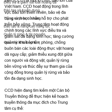
triển (CCD) là một tổ chức bảo tồn của 
Điều tra & giám sát loài hoang dã
Việt Nam. CCD hoạt động trong lĩnh 
Đào tạo và tuyển dụng
vực bảo tồn thiên nhiên, bảo vệ đa 
dạng sinh học nhằm hỗ trợ cho phát 
Trồng và phục hồi rừng
triển bền vững. Trung tâm hoạt động 
Đào tạo & nâng cao năng lực
chính trong các lĩnh vực điều tra và 
Quản lý rừng & tài nguyên
giám sát đa dạng sinh học; tăng cường 
quản lý khu bảo tồn; phòng, chống 
Giáo dục & trải nghiệm
buôn bán các loài động-thực vật hoang 
dã nguy cấp; giảm thiểu xung đột giữa 
con người và động vật, quản lý rừng 
bền vững và thúc đẩy sự tham gia của 
cộng đồng trong quản lý rừng và bảo 
tồn đa dạng sinh học.

CCD hiện đang tìm kiếm một Cán bộ 
Truyền thông để thực hiện kế hoạch 
truyền thông đa mục đích cho Trung 
tâm cụ thể: