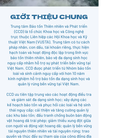
GIỚI THIỆU CHUNG
Trung tâm Bảo tồn Thiên nhiên và Phát triển
(CCD) là tổ chức Khoa học và Công nghệ
trực thuộc Liên hiệp các Hội Khoa học và Kỹ
thuật Việt Nam (VUSTA). Trung tâm có tư cách
pháp nhân, con dấu, tài khoản riêng, thực hiện
hạch toán và hoạt động độc lập trong lĩnh vực
bảo tồn thiên nhiên, bảo vệ đa dạng sinh học
BẢO TỒN ĐA
nguy cấp nhằm hỗ trợ sự phát triển bền vững tại
DẠNG SINH HỌC
Việt Nam. CCD được phát triển từ Nhóm bảo tồn
loài và sinh cảnh nguy cấp với hơn 10 năm
kinh nghiệm
hỗ trợ bảo tồn đa dạng sinh học và
quản lý rừng bền vững tại Việt Nam.
CCD ưu tiên tập trung vào các hoạt động điều tra
và giám sát đa dạng sinh học; xây dựng các
kế hoạch bảo tồn và phục hồi các loài và hệ sinh
thái nguy cấp; cải thiện và tăng cường quản lý
các khu bảo tồn; đấu tranh chống buôn bán động
vật hoang dã trái phép; giảm thiểu xung đột giữa
con người và động vật hoang dã; quản lý bền vững
tài nguyên thiên nhiên và tài nguyên rừng; trao
quyền và thúc đẩy sự tham gia của cộng đồng địa