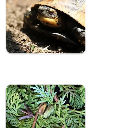
BẢO TỒN ĐỘNG VẬT