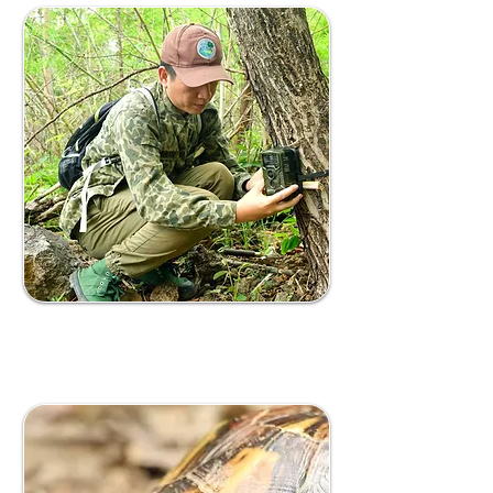
BẢO TỒN ĐA DẠNG SINH HỌC