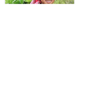
SINH KẾ BỀN VỮNG