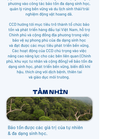
phương vào công tác bảo tồn đa dạng sinh học,
quản lý rừng bền vững và du lịch sinh thái/trải
nghiệm động vật hoang dã.
CCD hướng tới mục tiêu trở thành tổ chức bảo
tồn và phát triển hàng đầu tại Việt Nam, hỗ trợ
Chính phủ và cộng đồng địa phương trong việc
bảo vệ sự phong phú của đa dạng sinh học
và đạt được các mục tiêu phát triển bền vững.
Các hoạt động của CCD chú trọng vào việc
nâng cao năng lực cho các bên liên quan (Chính
phủ, khu vực tư nhân và cộng đồng) về bảo tồn đa
dạng sinh học, phát triển bền vững, biến đổi khí
hậu, thích ứng với dịch bệnh, thiên tai
BẢO TỒN ĐỘNG
và giáo dục môi trường.
VẬT HOANG DÃ
​TẦM NHÌN
Bảo tồn được các giá trị của tự nhiên
& đa dạng sinh học.