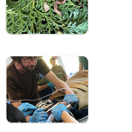
BẢO TỒN THỰC VẬT
CỨU HỘ & TÁI THẢ ĐỘNG VẬT
HOANG DÃ