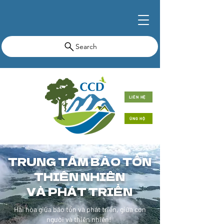
Search
LIÊN HỆ
ỦNG HỘ
TRUNG TÂM BẢO TỒN
THIÊN NHIÊN
VÀ PHÁT TRIỂN
Hài hòa giữa bảo tồn và phát triển, giữa con
người và thiên nhiên!